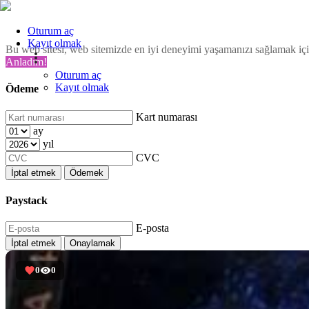
Oturum aç
Kayıt olmak
Bu web sitesi, web sitemizde en iyi deneyimi yaşamanızı sağlamak için
Anladım!
Oturum aç
Kayıt olmak
Ödeme
Kart numarası
ay
yıl
CVC
İptal etmek
Ödemek
Paystack
E-posta
İptal etmek
Onaylamak
0
0