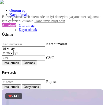
Oturum aç
Kayıt olmak
Bu web sitesi, web sitemizde en iyi deneyimi yaşamanızı sağlamak
için çerezleri kullanır.
Daha fazla bilgi edin
Anladım!
Oturum aç
Kayıt olmak
Ödeme
Kart numarası
ay
yıl
CVC
İptal etmek
Ödemek
Paystack
E-posta
İptal etmek
Onaylamak
2
1