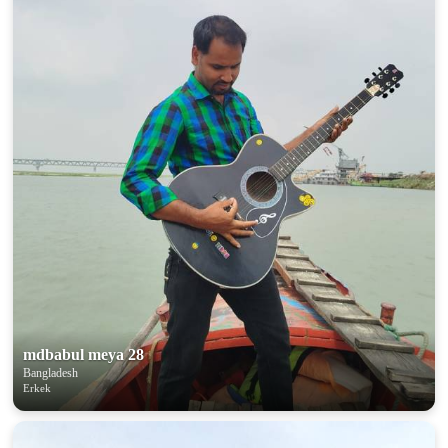
mdbabul meya 28
Bangladesh
Erkek