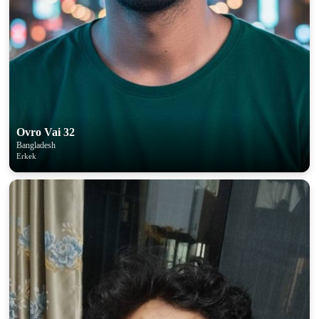
100% FREE
upload your own photo
×10 more visibility
Ovro Vai 32
Bangladesh
Erkek