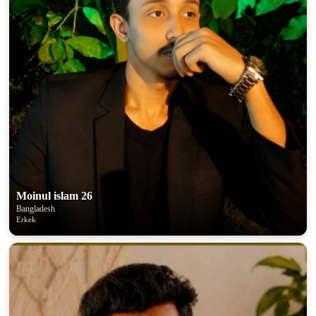
100% FREE
upload your own photo
×10 more visibility
Moinul islam 26
Bangladesh
Erkek