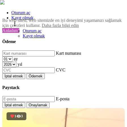
Oturum aç
Kayıt olmak
Bu web sitesi, web sitemizde en iyi deneyimi yaşamanızı sağlamak
için çerezleri kullanır.
Daha fazla bilgi edin
Anladım!
Oturum aç
Kayıt olmak
Ödeme
Kart numarası
ay
yıl
CVC
İptal etmek
Ödemek
Paystack
E-posta
İptal etmek
Onaylamak
1
3