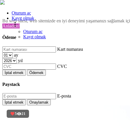
Oturum aç
Kayıt olmak
Bu web sitesi, web sitemizde en iyi deneyimi yaşamanızı sağlamak için
Anladım!
Oturum aç
Kayıt olmak
Ödeme
Kart numarası
ay
yıl
CVC
İptal etmek
Ödemek
Paystack
E-posta
İptal etmek
Onaylamak
5
21