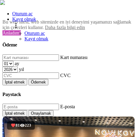
Oturum aç
Kayıt olmak
Bu web sitesi, web sitemizde en iyi deneyimi yaşamanızı sağlamak
için çerezleri kullanır.
Daha fazla bilgi edin
Anladım!
Oturum aç
Kayıt olmak
Ödeme
Kart numarası
ay
yıl
CVC
İptal etmek
Ödemek
Paystack
E-posta
İptal etmek
Onaylamak
81
223