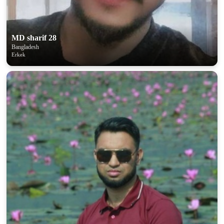
100% FREE
MD sharif 28
upload your own photo
Bangladesh
Erkek
×10 more visibility