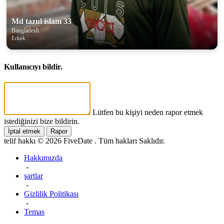
Md tazul islam 33
Bangladesh
Erkek
Kullanıcıyı bildir.
Lütfen bu kişiyi neden rapor etmek
istediğinizi bize bildirin.
İptal etmek
Rapor
telif hakkı © 2026 FiveDate . Tüm hakları Saklıdır.
Hakkımızda
-
şartlar
-
Gizlilik Politikası
-
Temas