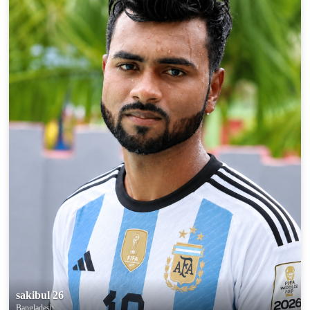
100% FREE
upload your own photo
×10 more visibility
sakibul 26
Bangladesh