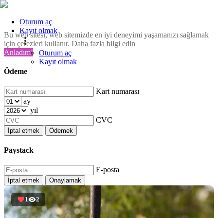
Oturum aç
Kayıt olmak
Bu web sitesi, web sitemizde en iyi deneyimi yaşamanızı sağlamak
için çerezleri kullanır.
Daha fazla bilgi edin
Anladım!
Oturum aç
Kayıt olmak
Ödeme
Kart numarası
ay
yıl
CVC
İptal etmek
Ödemek
Paystack
E-posta
İptal etmek
Onaylamak
1
2