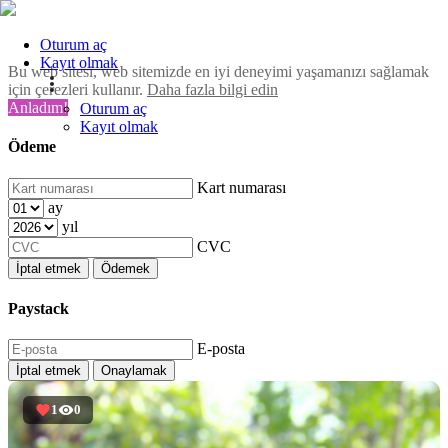
Oturum aç
Kayıt olmak
Bu web sitesi, web sitemizde en iyi deneyimi yaşamanızı sağlamak
için çerezleri kullanır.
Daha fazla bilgi edin
Anladım!
Oturum aç
Kayıt olmak
Ödeme
Kart numarası
ay
yıl
CVC
İptal etmek
Ödemek
Paystack
E-posta
İptal etmek
Onaylamak
1
0