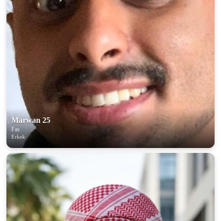
100% FREE
upload your own photo
Marwan 25
Fas
×10 more visibility
Erkek