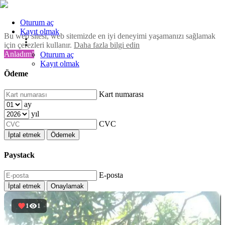
Oturum aç
Kayıt olmak
Bu web sitesi, web sitemizde en iyi deneyimi yaşamanızı sağlamak
için çerezleri kullanır.
Daha fazla bilgi edin
Anladım!
Oturum aç
Kayıt olmak
Ödeme
Kart numarası
ay
yıl
CVC
İptal etmek
Ödemek
Paystack
E-posta
İptal etmek
Onaylamak
1
1