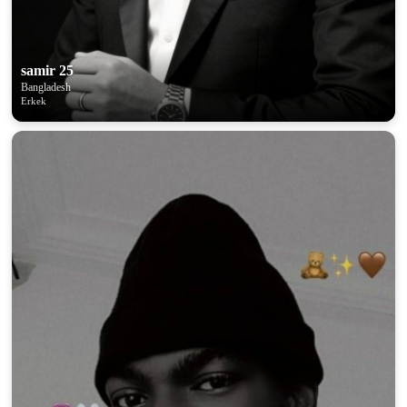
samir 25
Bangladesh
Erkek