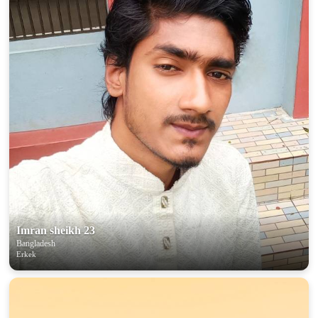
100% FREE
upload your own photo
×10 more visibility
Imran sheikh 23
Bangladesh
Erkek