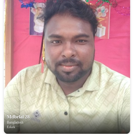
100% FREE
upload your own photo
×10 more visibility
Mdbelal 28
Bangladesh
Erkek