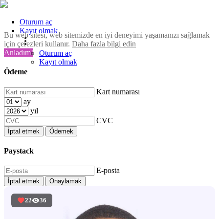
Oturum aç
Kayıt olmak
Bu web sitesi, web sitemizde en iyi deneyimi yaşamanızı sağlamak
için çerezleri kullanır.
Daha fazla bilgi edin
Anladım!
Oturum aç
Kayıt olmak
Ödeme
Kart numarası
ay
yıl
CVC
İptal etmek
Ödemek
Paystack
E-posta
İptal etmek
Onaylamak
22
36