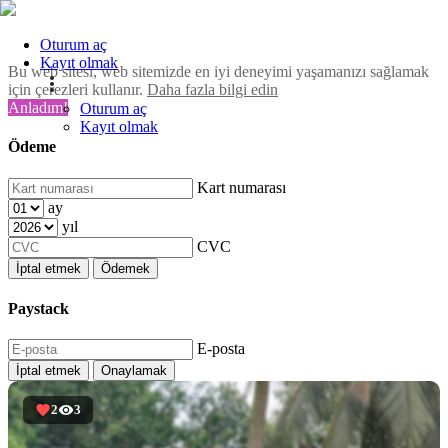
Oturum aç
Kayıt olmak
Bu web sitesi, web sitemizde en iyi deneyimi yaşamanızı sağlamak
için çerezleri kullanır.
Daha fazla bilgi edin
Anladım!
Oturum aç
Kayıt olmak
Ödeme
Kart numarası
ay
yıl
CVC
İptal etmek
Ödemek
Paystack
E-posta
İptal etmek
Onaylamak
2
3