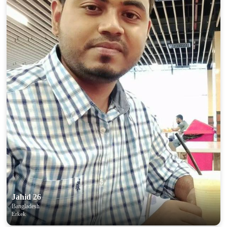
Jahid 26
Bangladesh
Erkek