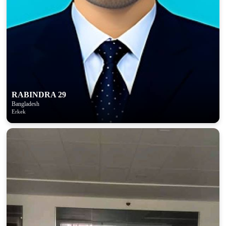
100% FREE
upload your own photo
×10 more visibility
RABINDRA 29
Bangladesh
Erkek