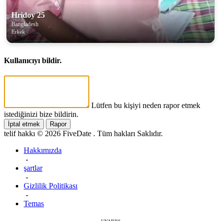
Hridoy 25
Bangladesh
Erkek
Kullanıcıyı bildir.
Lütfen bu kişiyi neden rapor etmek
istediğinizi bize bildirin.
İptal etmek
Rapor
telif hakkı © 2026 FiveDate . Tüm hakları Saklıdır.
Hakkımızda
-
şartlar
-
Gizlilik Politikası
-
Temas