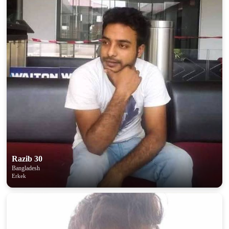
Razib 30
Bangladesh
Erkek