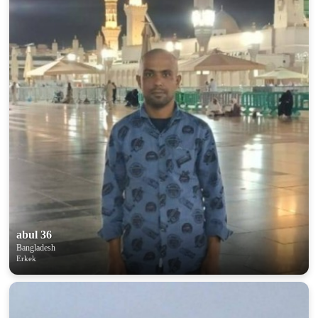
abul 36
Bangladesh
Erkek