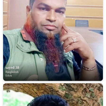
100% FREE
upload your own photo
×10 more visibility
sayed 38
Bangladesh
Erkek