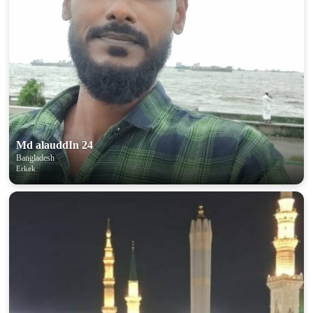
Md alauddIn 24
Bangladesh
Erkek