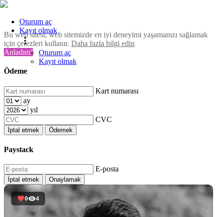
Oturum aç
Kayıt olmak
Bu web sitesi, web sitemizde en iyi deneyimi yaşamanızı sağlamak
için çerezleri kullanır.
Daha fazla bilgi edin
Anladım!
Oturum aç
Kayıt olmak
Ödeme
Kart numarası
ay
yıl
CVC
İptal etmek
Ödemek
Paystack
E-posta
İptal etmek
Onaylamak
0
4