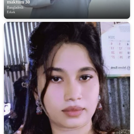
maktum 30
Bangladesh
Erkek