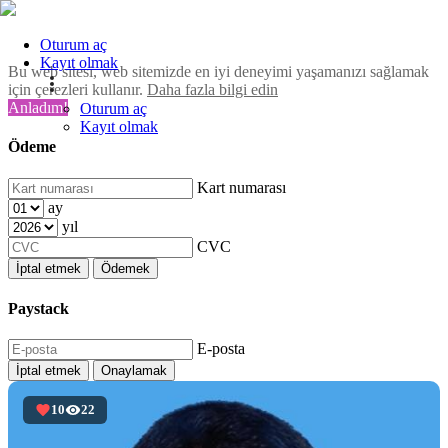
Oturum aç
Kayıt olmak
Bu web sitesi, web sitemizde en iyi deneyimi yaşamanızı sağlamak
için çerezleri kullanır.
Daha fazla bilgi edin
Anladım!
Oturum aç
Kayıt olmak
Ödeme
Kart numarası
ay
yıl
CVC
İptal etmek
Ödemek
Paystack
E-posta
İptal etmek
Onaylamak
10
22