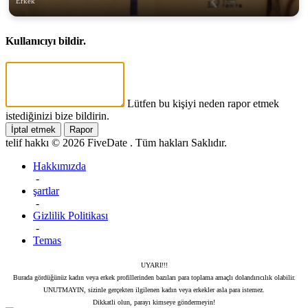
Erkek
Kullanıcıyı bildir.
Lütfen bu kişiyi neden rapor etmek
istediğinizi bize bildirin.
İptal etmek
Rapor
telif hakkı © 2026 FiveDate . Tüm hakları Saklıdır.
Hakkımızda
-
şartlar
-
Gizlilik Politikası
-
Temas
UYARI!!!
Burada gördüğünüz kadın veya erkek profillerinden bazıları para toplama amaçlı dolandırıcılık olabilir.
UNUTMAYIN, sizinle gerçekten ilgilenen kadın veya erkekler asla para istemez.
Dikkatli olun, parayı kimseye göndermeyin!