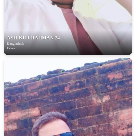
100% FREE
upload your own photo
×10 more visibility
ASHIKUR RAHMAN 24
Bangladesh
Erkek