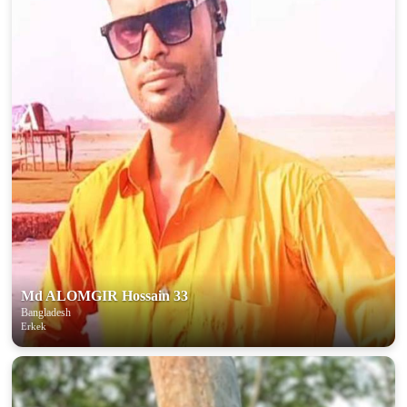
Md ALOMGIR Hossain 33
Bangladesh
Erkek