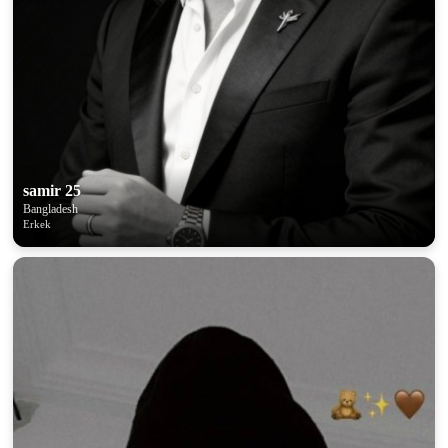
samir 25
Bangladesh
Erkek