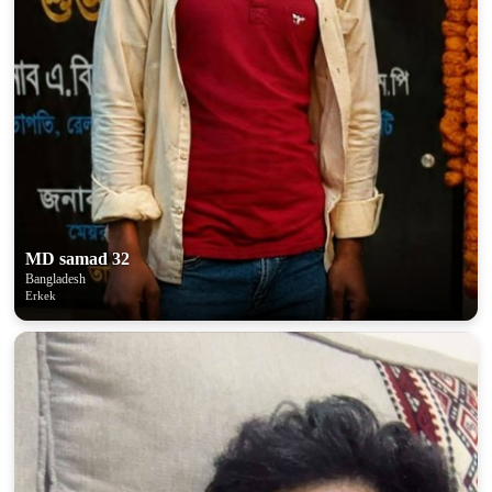
MD samad 32
Bangladesh
Erkek