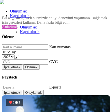
Oturum aç
Kayıt olmak
Bu web sitesi, web sitemizde en iyi deneyimi yaşamanızı sağlamak
için çerezleri kullanır.
Daha fazla bilgi edin
Anladım!
Oturum aç
Kayıt olmak
Ödeme
Kart numarası
ay
yıl
CVC
İptal etmek
Ödemek
Paystack
E-posta
İptal etmek
Onaylamak
0
3