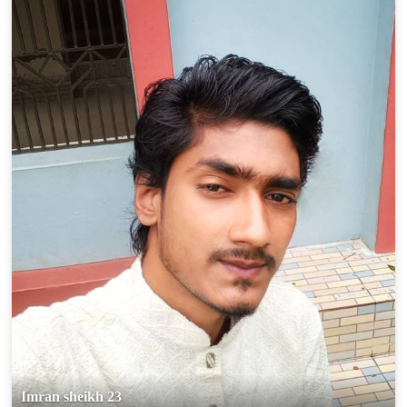
100% FREE
upload your own photo
×10 more visibility
Imran sheikh 23