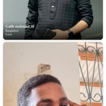
100% FREE
upload your own photo
×10 more visibility
Galib mahmud 30
Bangladesh
Erkek