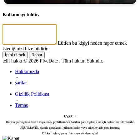
Kullanıcıyı bildir.
Lütfen bu kişiyi neden rapor etmek
istediğinizi bize bildirin.
İptal etmek
Rapor
telif hakkı © 2026 FiveDate . Tüm hakları Saklıdır.
Hakkımızda
-
şartlar
-
Gizlilik Politikası
-
Temas
UYARI!!!
Burada gördüğünüz kadın veya erkek profillerinden bazıları para toplama amaçlı dolandırıcılık olabilir.
UNUTMAYIN, sizinle gerçekten ilgilenen kadın veya erkekler asla para istemez.
Dikkatli olun, parayı kimseye göndermeyin!