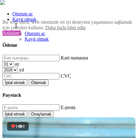
Oturum aç
Kayıt olmak
Bu web sitesi, web sitemizde en iyi deneyimi yaşamanızı sağlamak
için çerezleri kullanır.
Daha fazla bilgi edin
Anladım!
Oturum aç
Kayıt olmak
Ödeme
Kart numarası
ay
yıl
CVC
İptal etmek
Ödemek
Paystack
E-posta
İptal etmek
Onaylamak
1
1