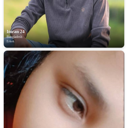
100% FREE
upload your own photo
×10 more visibility
Imran 24
Bangladesh
Erkek