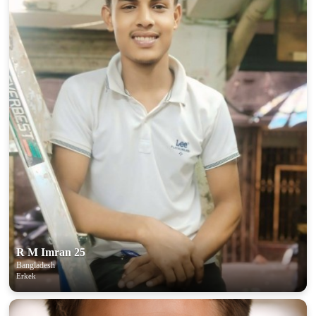
R M Imran 25
Bangladesh
Erkek