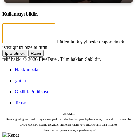
Kullanıcıyı bildir.
Lütfen bu kişiyi neden rapor etmek
istediğinizi bize bildirin.
İptal etmek
Rapor
telif hakkı © 2026 FiveDate . Tüm hakları Saklıdır.
Hakkımızda
-
şartlar
-
Gizlilik Politikası
-
Temas
UYARI!!!
Burada gördüğünüz kadın veya erkek profillerinden bazıları para toplama amaçlı dolandırıcılık olabilir.
UNUTMAYIN, sizinle gerçekten ilgilenen kadın veya erkekler asla para istemez.
Dikkatli olun, parayı kimseye göndermeyin!