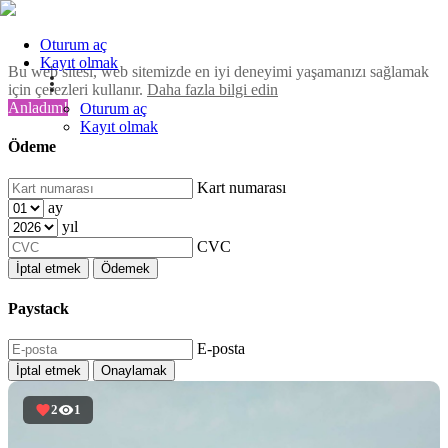
Oturum aç
Kayıt olmak
Bu web sitesi, web sitemizde en iyi deneyimi yaşamanızı sağlamak
için çerezleri kullanır.
Daha fazla bilgi edin
Anladım!
Oturum aç
Kayıt olmak
Ödeme
Kart numarası
ay
yıl
CVC
İptal etmek
Ödemek
Paystack
E-posta
İptal etmek
Onaylamak
2
1