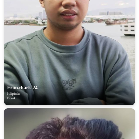
100% FREE
upload your own photo
×10 more visibility
Frinzcharls 24
Filipinler
Erkek