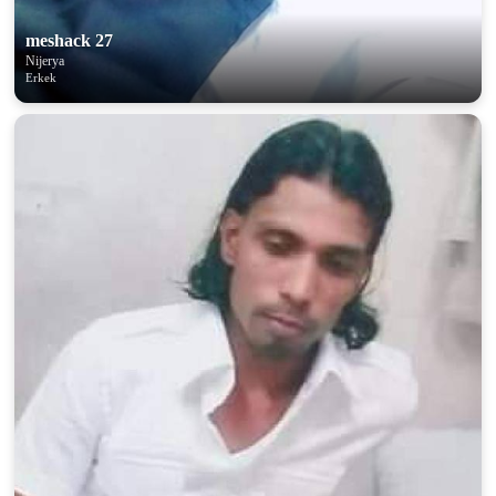
meshack 27
Nijerya
Erkek