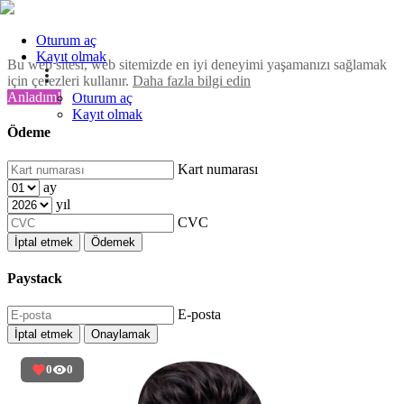
Oturum aç
Kayıt olmak
Bu web sitesi, web sitemizde en iyi deneyimi yaşamanızı sağlamak
için çerezleri kullanır.
Daha fazla bilgi edin
Anladım!
Oturum aç
Kayıt olmak
Ödeme
Kart numarası
ay
yıl
CVC
İptal etmek
Ödemek
Paystack
E-posta
İptal etmek
Onaylamak
0
0