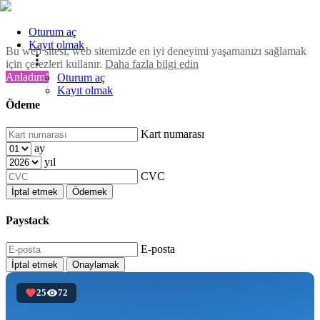
Oturum aç
Kayıt olmak
Bu web sitesi, web sitemizde en iyi deneyimi yaşamanızı sağlamak
için çerezleri kullanır.
Daha fazla bilgi edin
Anladım!
Oturum aç
Kayıt olmak
Ödeme
Kart numarası
ay
yıl
CVC
İptal etmek
Ödemek
Paystack
E-posta
İptal etmek
Onaylamak
25
72