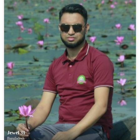
100% FREE
upload your own photo
×10 more visibility
Jewel 31
Bangladesh