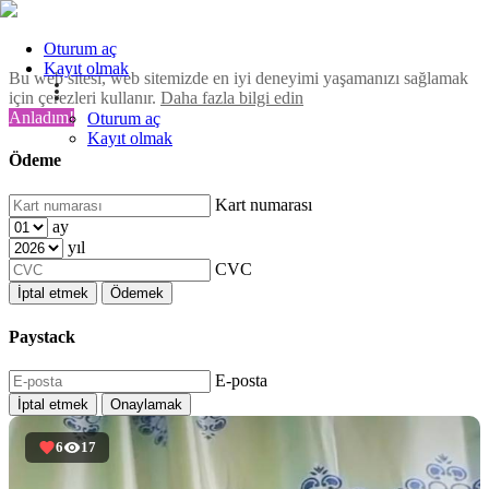
Oturum aç
Kayıt olmak
Bu web sitesi, web sitemizde en iyi deneyimi yaşamanızı sağlamak
için çerezleri kullanır.
Daha fazla bilgi edin
Anladım!
Oturum aç
Kayıt olmak
Ödeme
Kart numarası
ay
yıl
CVC
İptal etmek
Ödemek
Paystack
E-posta
İptal etmek
Onaylamak
6
17