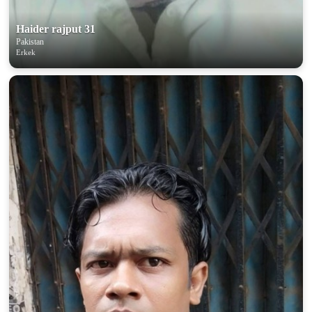
Haider rajput 31
Pakistan
Erkek
100% FREE
upload your own photo
×10 more visibility