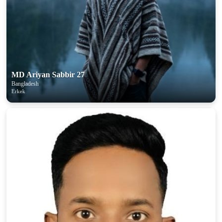
100% FREE
upload your own photo
×10 more visibility
MD Ariyan Sabbir 27
Bangladesh
Erkek