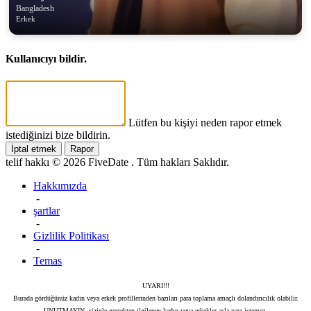
Bangladesh
Erkek
Kullanıcıyı bildir.
Lütfen bu kişiyi neden rapor etmek
istediğinizi bize bildirin.
İptal etmek
Rapor
telif hakkı © 2026 FiveDate . Tüm hakları Saklıdır.
Hakkımızda
-
şartlar
-
Gizlilik Politikası
-
Temas
UYARI!!!
Burada gördüğünüz kadın veya erkek profillerinden bazıları para toplama amaçlı dolandırıcılık olabilir.
UNUTMAYIN, sizinle gerçekten ilgilenen kadın veya erkekler asla para istemez.