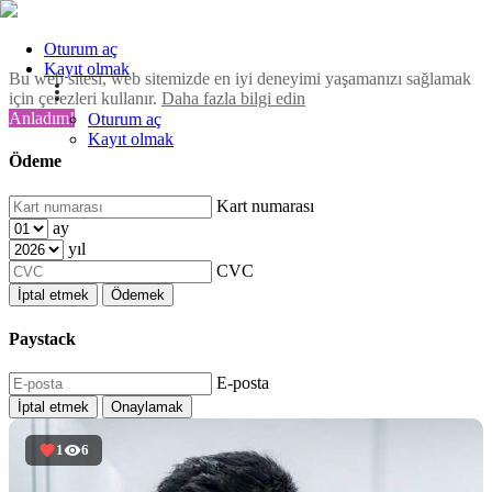
Oturum aç
Kayıt olmak
Bu web sitesi, web sitemizde en iyi deneyimi yaşamanızı sağlamak
için çerezleri kullanır.
Daha fazla bilgi edin
Anladım!
Oturum aç
Kayıt olmak
Ödeme
Kart numarası
ay
yıl
CVC
İptal etmek
Ödemek
Paystack
E-posta
İptal etmek
Onaylamak
1
6