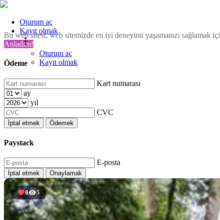
Oturum aç
Kayıt olmak
Bu web sitesi, web sitemizde en iyi deneyimi yaşamanızı sağlamak için
Anladım!
Oturum aç
Kayıt olmak
Ödeme
Kart numarası
ay
yıl
CVC
İptal etmek
Ödemek
Paystack
E-posta
İptal etmek
Onaylamak
0
5