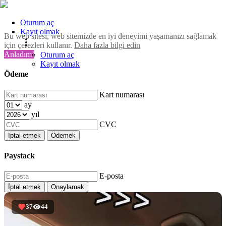
Oturum aç
Kayıt olmak
Bu web sitesi, web sitemizde en iyi deneyimi yaşamanızı sağlamak
için çerezleri kullanır.
Daha fazla bilgi edin
Anladım!
Oturum aç
Kayıt olmak
Ödeme
Kart numarası
ay
yıl
CVC
İptal etmek
Ödemek
Paystack
E-posta
İptal etmek
Onaylamak
37
44