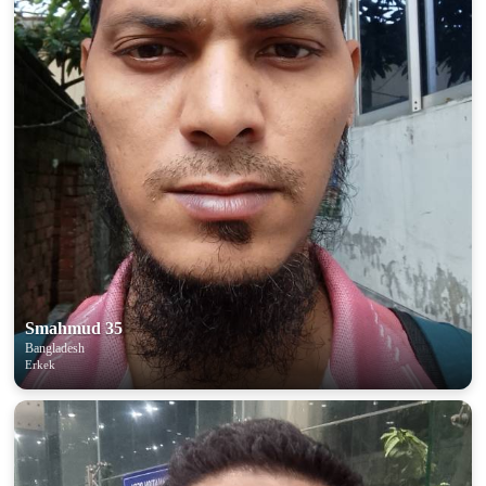
100% FREE
upload your own photo
×10 more visibility
Smahmud 35
Bangladesh
Erkek