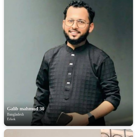
100% FREE
upload your own photo
×10 more visibility
Galib mahmud 30
Bangladesh
Erkek