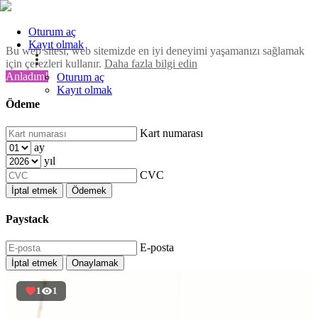
Oturum aç
Kayıt olmak
Bu web sitesi, web sitemizde en iyi deneyimi yaşamanızı sağlamak
için çerezleri kullanır.
Daha fazla bilgi edin
Anladım!
Oturum aç
Kayıt olmak
Ödeme
Kart numarası
ay
yıl
CVC
İptal etmek
Ödemek
Paystack
E-posta
İptal etmek
Onaylamak
1
1