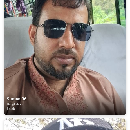
Sumon 36
100% FREE
Bangladesh
Erkek
upload your own photo
×10 more visibility