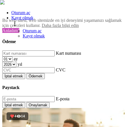
Oturum aç
Kayıt olmak
Bu web sitesi, web sitemizde en iyi deneyimi yaşamanızı sağlamak
için çerezleri kullanır.
Daha fazla bilgi edin
Anladım!
Oturum aç
Kayıt olmak
Ödeme
Kart numarası
ay
yıl
CVC
İptal etmek
Ödemek
Paystack
E-posta
İptal etmek
Onaylamak
4
14