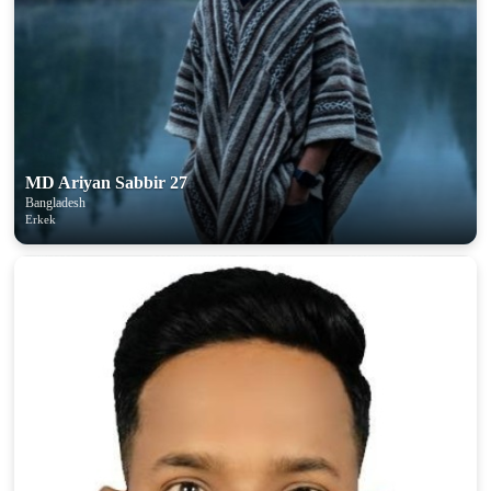
100% FREE
upload your own photo
×10 more visibility
MD Ariyan Sabbir 27
Bangladesh
Erkek