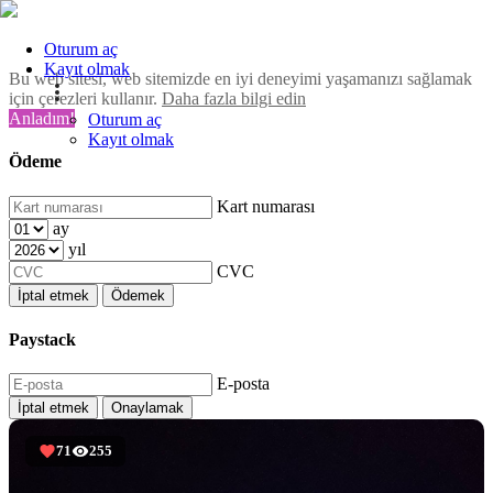
Oturum aç
Kayıt olmak
Bu web sitesi, web sitemizde en iyi deneyimi yaşamanızı sağlamak
için çerezleri kullanır.
Daha fazla bilgi edin
Anladım!
Oturum aç
Kayıt olmak
Ödeme
Kart numarası
ay
yıl
CVC
İptal etmek
Ödemek
Paystack
E-posta
İptal etmek
Onaylamak
71
255