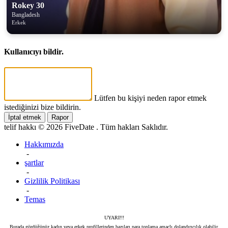
Rokey 30
Bangladesh
Erkek
Kullanıcıyı bildir.
Lütfen bu kişiyi neden rapor etmek
istediğinizi bize bildirin.
İptal etmek
Rapor
telif hakkı © 2026 FiveDate . Tüm hakları Saklıdır.
Hakkımızda
-
şartlar
-
Gizlilik Politikası
-
Temas
UYARI!!!
Burada gördüğünüz kadın veya erkek profillerinden bazıları para toplama amaçlı dolandırıcılık olabilir.