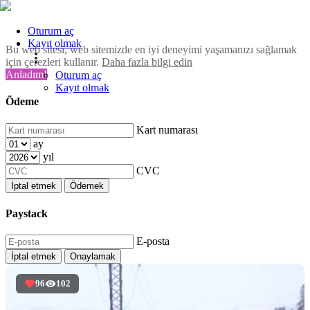
Oturum aç
Kayıt olmak
Bu web sitesi, web sitemizde en iyi deneyimi yaşamanızı sağlamak
için çerezleri kullanır.
Daha fazla bilgi edin
Anladım!
Oturum aç
Kayıt olmak
Ödeme
Kart numarası
ay
yıl
CVC
İptal etmek
Ödemek
Paystack
E-posta
İptal etmek
Onaylamak
96
102