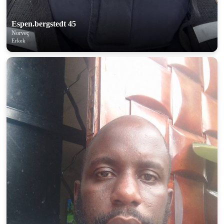
Espen.bergstedt 45
Norveç
Erkek
100% FREE
upload your own photo
×10 more visibility