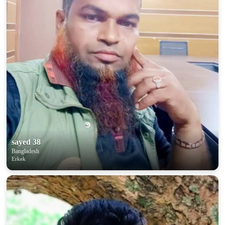
100% FREE
upload your own photo
×10 more visibility
sayed 38
Bangladesh
Erkek