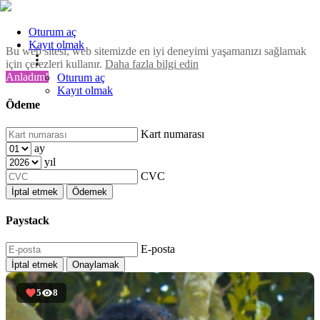
Oturum aç
Kayıt olmak
Bu web sitesi, web sitemizde en iyi deneyimi yaşamanızı sağlamak
için çerezleri kullanır.
Daha fazla bilgi edin
Anladım!
Oturum aç
Kayıt olmak
Ödeme
Kart numarası
ay
yıl
CVC
İptal etmek
Ödemek
Paystack
E-posta
İptal etmek
Onaylamak
5
8