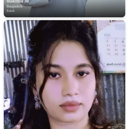
maktum 30
Bangladesh
Erkek