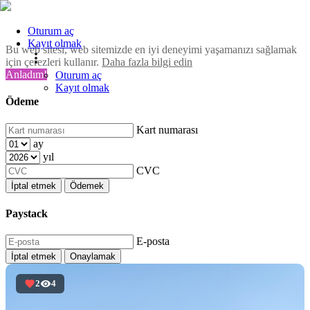
Oturum aç
Kayıt olmak
Bu web sitesi, web sitemizde en iyi deneyimi yaşamanızı sağlamak
için çerezleri kullanır.
Daha fazla bilgi edin
Anladım!
Oturum aç
Kayıt olmak
Ödeme
Kart numarası
ay
yıl
CVC
İptal etmek
Ödemek
Paystack
E-posta
İptal etmek
Onaylamak
2
4