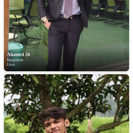
100% FREE
upload your own photo
×10 more visibility
Ahamed 26
Bangladesh
Erkek