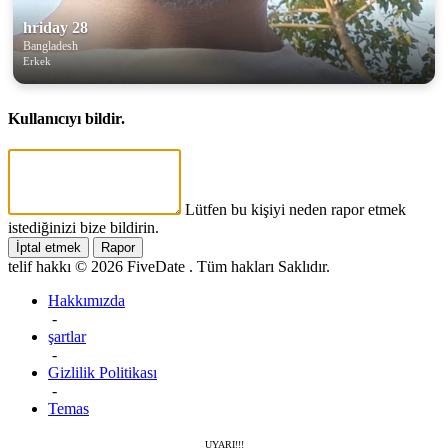
hriday 28
Bangladesh
Erkek
Kullanıcıyı bildir.
Lütfen bu kişiyi neden rapor etmek
istediğinizi bize bildirin.
İptal etmek
Rapor
telif hakkı © 2026 FiveDate . Tüm hakları Saklıdır.
Hakkımızda
-
şartlar
-
Gizlilik Politikası
-
Temas
UYARI!!!