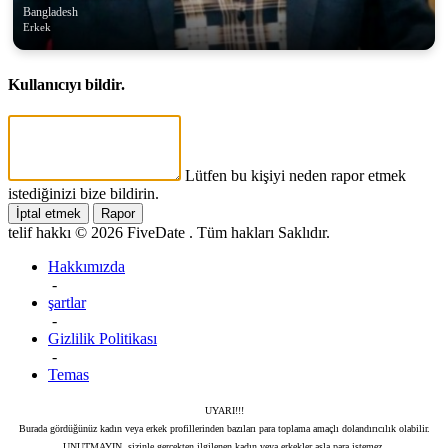
Bangladesh
Erkek
Kullanıcıyı bildir.
Lütfen bu kişiyi neden rapor etmek
istediğinizi bize bildirin.
İptal etmek
Rapor
telif hakkı © 2026 FiveDate . Tüm hakları Saklıdır.
Hakkımızda
-
şartlar
-
Gizlilik Politikası
-
Temas
UYARI!!!
Burada gördüğünüz kadın veya erkek profillerinden bazıları para toplama amaçlı dolandırıcılık olabilir.
UNUTMAYIN, sizinle gerçekten ilgilenen kadın veya erkekler asla para istemez.