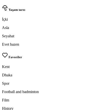
Yaşam tarzı
İçki
Asla
Seyahat
Evet bazen
Favoriler
100% FREE
Kent
upload your own photo
Dhaka
×10 more visibility
Spor
Football and badminton
Film
History