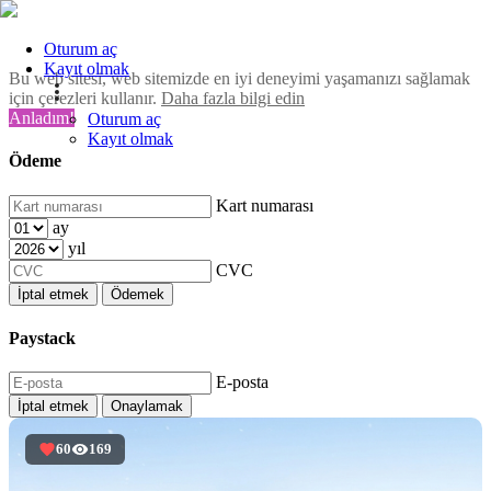
Oturum aç
Kayıt olmak
Bu web sitesi, web sitemizde en iyi deneyimi yaşamanızı sağlamak
için çerezleri kullanır.
Daha fazla bilgi edin
Anladım!
Oturum aç
Kayıt olmak
Ödeme
Kart numarası
ay
yıl
CVC
İptal etmek
Ödemek
Paystack
E-posta
İptal etmek
Onaylamak
60
169