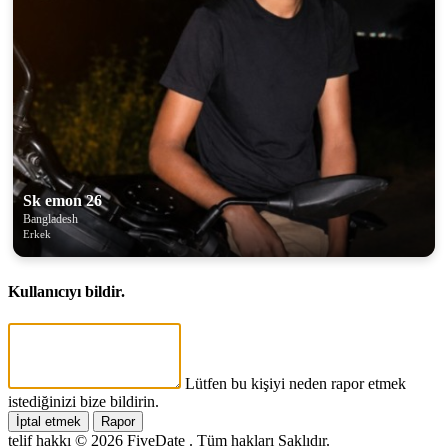
Sk emon 26
Bangladesh
Erkek
Kullanıcıyı bildir.
Lütfen bu kişiyi neden rapor etmek
istediğinizi bize bildirin.
İptal etmek
Rapor
telif hakkı © 2026 FiveDate . Tüm hakları Saklıdır.