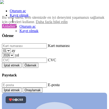
Oturum aç
Kayıt olmak
Bu web sitesi, web sitemizde en iyi deneyimi yaşamanızı sağlamak
için çerezleri kullanır.
Daha fazla bilgi edin
Anladım!
Oturum aç
Kayıt olmak
Ödeme
Kart numarası
ay
yıl
CVC
İptal etmek
Ödemek
Paystack
E-posta
İptal etmek
Onaylamak
6
268